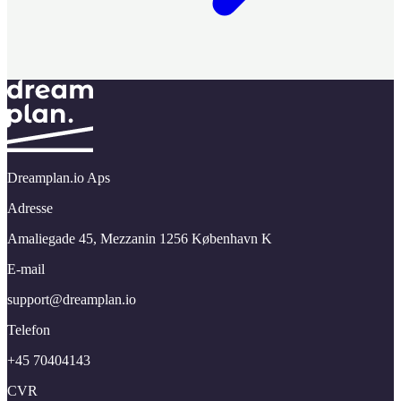
Dreamplan.io Aps
Adresse
Amaliegade 45,​ Mezzanin 1256 København K
E-mail
support@​dreamplan.​io
Telefon
+45 70404143
CVR