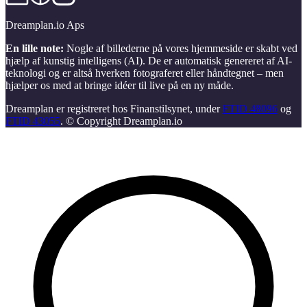
Dreamplan.io Aps
En lille note:
Nogle af billederne på vores hjemmeside er skabt ved
hjælp af kunstig intelligens (AI). De er automatisk genereret af AI-
teknologi og er altså hverken fotograferet eller håndtegnet – men
hjælper os med at bringe idéer til live på en ny måde.
Dreamplan er registreret hos Finanstilsynet, under
FTID 48096
og
FTID 43055
. © Copyright Dreamplan.io