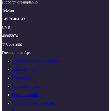
support@​dreamplan.​io
Telefon
+45 70404143
CVR
40965874
© Copyright
Dreamplan.​io Aps
Hvordan beregner Dreamplan?
Spørgsmål og Svar
Brugervilkår
Handelsbetingelser
Persondatapolitik
Cookies og privatlivspolitik