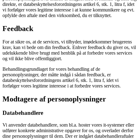
direkte, er databeskyttelsesforordningens artikel 6, stk. 1, litra f, idet
vi forfølger vores legitime interesse i at kunne kommunikere og evt.
opfylde den aftale med den virksomhed, du er tilknyttet.
Feedback
For at sikre os, at de services, vi tilbyder, imødekommer brugerens
krav, kan vi bede om din feedback. Enhver feedback du giver os, vil
udelukkende blive brugt med henblik på at forbedre vores services
og vil ikke blive offentliggjort.
Behandlingsgrundlaget for vores behandling af de
personoplysninger, der måtte indgå i sådan feedback, er
databeskyttelsesforordningens artikel 6, stk. 1, litra f, idet vi
forfølger vores legitime interesse i at forbedre vores services.
Modtagere af personoplysninger
Databehandlere
Vi anvender databehandlere, som bl.a. hoster vores it-systemer eller
udfører konkrete administrative opgaver for os, og overlader derfor
dine personoplysninger til dem. Der er indgået databehandleraftaler