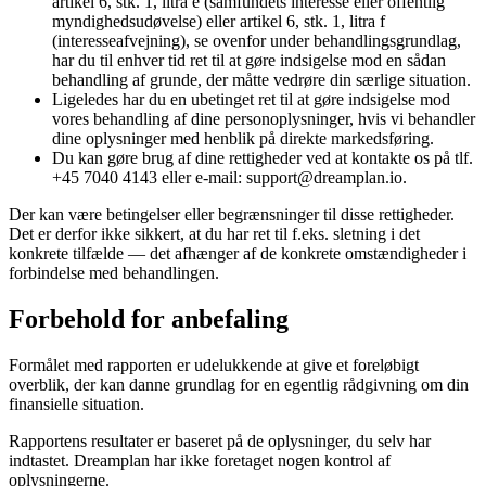
artikel 6, stk. 1, litra e (samfundets interesse eller offentlig
myndighedsudøvelse) eller artikel 6, stk. 1, litra f
(interesseafvejning), se ovenfor under behandlingsgrundlag,
har du til enhver tid ret til at gøre indsigelse mod en sådan
behandling af grunde, der måtte vedrøre din særlige situation.
Ligeledes har du en ubetinget ret til at gøre indsigelse mod
vores behandling af dine personoplysninger, hvis vi behandler
dine oplysninger med henblik på direkte markedsføring.
Du kan gøre brug af dine rettigheder ved at kontakte os på tlf.
+45 7040 4143 eller e-mail: support@dreamplan.io.
Der kan være betingelser eller begrænsninger til disse rettigheder.
Det er derfor ikke sikkert, at du har ret til f.eks. sletning i det
konkrete tilfælde — det afhænger af de konkrete omstændigheder i
forbindelse med behandlingen.
Forbehold for anbefaling
Formålet med rapporten er udelukkende at give et foreløbigt
overblik, der kan danne grundlag for en egentlig rådgivning om din
finansielle situation.
Rapportens resultater er baseret på de oplysninger, du selv har
indtastet. Dreamplan har ikke foretaget nogen kontrol af
oplysningerne.