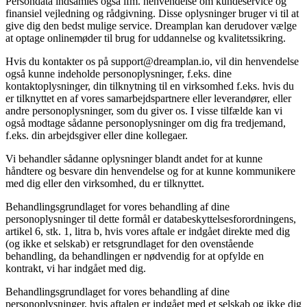
Persondata indsamles også ifm. henvendelse om kundeservice og
finansiel vejledning og rådgivning. Disse oplysninger bruger vi til at
give dig den bedst mulige service. Dreamplan kan derudover vælge
at optage onlinemøder til brug for uddannelse og kvalitetssikring.
Hvis du kontakter os på support@dreamplan.io, vil din henvendelse
også kunne indeholde personoplysninger, f.eks. dine
kontaktoplysninger, din tilknytning til en virksomhed f.eks. hvis du
er tilknyttet en af vores samarbejdspartnere eller leverandører, eller
andre personoplysninger, som du giver os. I visse tilfælde kan vi
også modtage sådanne personoplysninger om dig fra tredjemand,
f.eks. din arbejdsgiver eller dine kollegaer.
Vi behandler sådanne oplysninger blandt andet for at kunne
håndtere og besvare din henvendelse og for at kunne kommunikere
med dig eller den virksomhed, du er tilknyttet.
Behandlingsgrundlaget for vores behandling af dine
personoplysninger til dette formål er databeskyttelsesforordningens,
artikel 6, stk. 1, litra b, hvis vores aftale er indgået direkte med dig
(og ikke et selskab) er retsgrundlaget for den ovenstående
behandling, da behandlingen er nødvendig for at opfylde en
kontrakt, vi har indgået med dig.
Behandlingsgrundlaget for vores behandling af dine
personoplysninger, hvis aftalen er indgået med et selskab og ikke dig