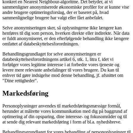
konkret en Nearest Neighbour-algoritme. Det betyder, at vi
sammenligner anonymiserede økonomiske profiler for at kunne vise
andre brugere optimeringsforslag, der er baseret på, hvad
sammenlignelige brugere har valgt eller fået anbefalet.
Selve anonymiseringen sker, så oplysningerne ikke længere kan
henføres til dig som person, hverken direkte eller indirekte. Når data
er fuldt anonymiseret, er den efterfølgende behandling ikke længere
omfattet af databeskyttelsesforordningen.
Behandlingsgrundlaget for selve anonymiseringen er
databeskyttelsesforordningens artikel 6, stk. 1, litra f, idet vi
forfølger vores legitime interesse i at forbedre vores tjeneste og
levere mere relevante anbefalinger til vores brugere. Du kan til
enhver tid gøre indsigelse mod denne behandling, jf. afsnittet om
"Dine rettigheder".
Markedsføring
Personoplysninger anvendes til markedsføringsmæssige formål,
herunder at målrette vores kommunikation med dig på baggrund af
optimering af din opsparing, dine interesse- og fokusområder og til
at sende dig relevant markedsføring i form af bl.a. nyhedsbreve.
Behandlingsgrundlaget for vores behandling af personoplysninger til