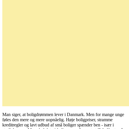
Man siger, at boligdrømmen lever i Danmark. Men for mange unge
føles den mere og mere uopnåelig. Høje boligpriser, stramme
kreditregler og lavt udbud af små boliger spænder ben - især i