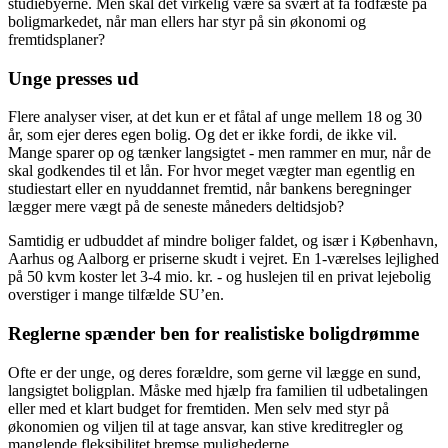
studiebyerne. Men skal det virkelig være så svært at få fodfæste på
boligmarkedet, når man ellers har styr på sin økonomi og
fremtidsplaner?
Unge presses ud
Flere analyser viser, at det kun er et fåtal af unge mellem 18 og 30
år, som ejer deres egen bolig. Og det er ikke fordi, de ikke vil.
Mange sparer op og tænker langsigtet - men rammer en mur, når de
skal godkendes til et lån. For hvor meget vægter man egentlig en
studiestart eller en nyuddannet fremtid, når bankens beregninger
lægger mere vægt på de seneste måneders deltidsjob?
Samtidig er udbuddet af mindre boliger faldet, og især i København,
Aarhus og Aalborg er priserne skudt i vejret. En 1-værelses lejlighed
på 50 kvm koster let 3-4 mio. kr. - og huslejen til en privat lejebolig
overstiger i mange tilfælde SU’en.
Reglerne spænder ben for realistiske boligdrømme
Ofte er der unge, og deres forældre, som gerne vil lægge en sund,
langsigtet boligplan. Måske med hjælp fra familien til udbetalingen
eller med et klart budget for fremtiden. Men selv med styr på
økonomien og viljen til at tage ansvar, kan stive kreditregler og
manglende fleksibilitet bremse mulighederne.