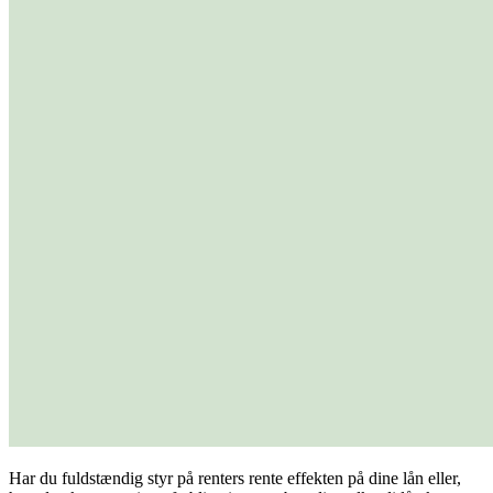
Har du fuldstændig styr på renters rente effekten på dine lån eller,