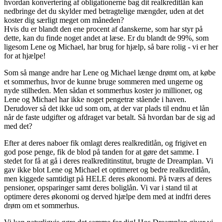
hvordan konvertering af obligationerne bag dit realkreditlån kan
nedbringe det du skylder med betragtelige mængder, uden at det
koster dig særligt meget om måneden?
Hvis du er blandt den ene procent af danskerne, som har styr på
dette, kan du finde noget andet at læse. Er du blandt de 99%, som
ligesom Lene og Michael, har brug for hjælp, så bare rolig - vi er her
for at hjælpe!
Som så mange andre har Lene og Michael længe drømt om, at købe
et sommerhus, hvor de kunne bruge sommeren med ungerne og
nyde stilheden. Men sådan et sommerhus koster jo millioner, og
Lene og Michael har ikke noget pengetræ stående i haven.
Derudover så det ikke ud som om, at der var plads til endnu et lån
når de faste udgifter og afdraget var betalt. Så hvordan bar de sig ad
med det?
Efter at deres naboer fik omlagt deres realkreditlån, og frigivet en
god pose penge, fik de blod på tanden for at gøre det samme. I
stedet for få at gå i deres realkreditinstitut, brugte de Dreamplan. Vi
gav ikke blot Lene og Michael et optimeret og bedre realkreditlån,
men kiggede samtidigt på HELE deres økonomi. På tværs af deres
pensioner, opsparinger samt deres boliglån. Vi var i stand til at
optimere deres økonomi og derved hjælpe dem med at indfri deres
drøm om et sommerhus.