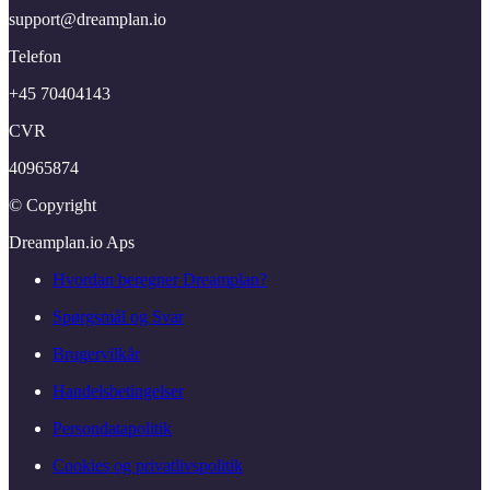
support@​dreamplan.​io
Telefon
+45 70404143
CVR
40965874
© Copyright
Dreamplan.​io Aps
Hvordan beregner Dreamplan?
Spørgsmål og Svar
Brugervilkår
Handelsbetingelser
Persondatapolitik
Cookies og privatlivspolitik