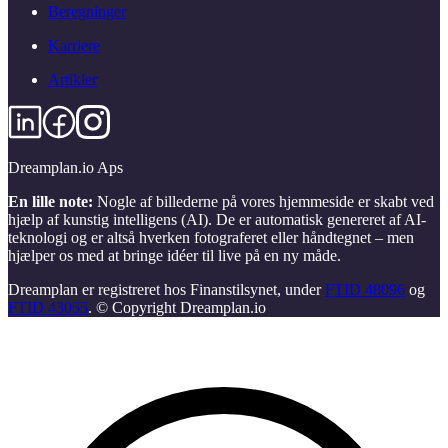
Beregninger
Karriere
Artikler
Dreamplan.io Aps
En lille note:
Nogle af billederne på vores hjemmeside er skabt ved
hjælp af kunstig intelligens (AI). De er automatisk genereret af AI-
teknologi og er altså hverken fotograferet eller håndtegnet – men
hjælper os med at bringe idéer til live på en ny måde.
Dreamplan er registreret hos Finanstilsynet, under
FTID 48096
og
FTID 43055
. © Copyright Dreamplan.io