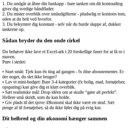
1. Du undgår at åbne din bankapp - bare tanken om dit kontoudtog
giver dig svedige håndflader.
2. Du mister overblik over småudgifterne - pludselig er kontoen tom,
uden at du helt ved hvorfor.
3. Du bekymrer dig konstant - selv når du burde slappe af, dukker
tankerne op.
Sådan bryder du den onde cirkel
Du behøver ikke lave et Excel-ark i 20 forskellige faner for at få ro i
maven.
Prøv i stedet:
• Start småt: Tjek kun én ting ad gangen - fx dine abonnementer. Er
der noget, du slet ikke bruger?
• Lav et mini-budget: Bare 3-4 kategorier (fx bolig, mad, fornøjelser,
opsparing) kan give dig et klart overblik.
• Sæt realistiske mål: Drop idéen om at skulle “gøre alt perfekt”.
Hellere små skridt, som du kan holde.
• Giv plads til det sjove: Økonomi skal ikke være en straf. Sæt
penge af til fornøjelser, så du ikke føler dig på evig kur.
Dit helbred og din økonomi hænger sammen