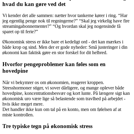
hvad du kan gøre ved det
Vi kender det alle sammen: nætter hvor tankerne kører i ring. “Har
jeg egentlig penge nok til regningerne?” “Skal jeg virkelig have fire
streamingabonnementer?” “Og hvordan skal jeg nogensinde få
sparet op til ferie?”
Økonomisk stress er ikke bare et kedeligt ord - det kan mærkes i
både krop og sind. Men der er gode nyheder: Små justeringer i din
økonomi kan faktisk gøre en stor forskel for dit helbred.
Hvorfor pengeproblemer kan føles som en
hovedpine
Når vi bekymrer os om økonomien, reagerer kroppen.
Stresshormoner stiger, vi sover dårligere, og mange oplever både
hovedpine, koncentrationsbesvær og kort lunte. På længere sigt kan
økonomisk uro være lige så belastende som travlhed på arbejdet -
hvis ikke meget mere.
Det handler ikke kun om tal på en konto, men om følelsen af at
miste kontrollen.
Tre typiske tegn på økonomisk stress