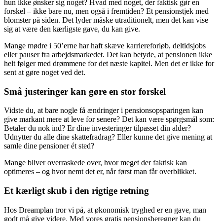
hun ikke ønsker sig noget? Hvad med noget, der faktisk gør en
forskel – ikke bare nu, men også i fremtiden? Et pensionstjek med
blomster på siden. Det lyder måske utraditionelt, men det kan vise
sig at være den kærligste gave, du kan give.
Mange mødre i 50’erne har haft skæve karriereforløb, deltidsjobs
eller pauser fra arbejdsmarkedet. Det kan betyde, at pensionen ikke
helt følger med drømmene for det næste kapitel. Men det er ikke for
sent at gøre noget ved det.
Små justeringer kan gøre en stor forskel
Vidste du, at bare nogle få ændringer i pensionsopsparingen kan
give markant mere at leve for senere? Det kan være spørgsmål som:
Betaler du nok ind? Er dine investeringer tilpasset din alder?
Udnytter du alle dine skattefradrag? Eller kunne det give mening at
samle dine pensioner ét sted?
Mange bliver overraskede over, hvor meget der faktisk kan
optimeres – og hvor nemt det er, når først man får overblikket.
Et kærligt skub i den rigtige retning
Hos Dreamplan tror vi på, at økonomisk tryghed er en gave, man
godt må give videre. Med vores gratis pensionsberegner kan du