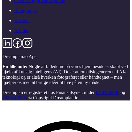
Cookies og privatlivspolitik
Beregninger
Karriere
Artikler
Dreamplan.io Aps
En lille note:
Nogle af billederne på vores hjemmeside er skabt ved
hjælp af kunstig intelligens (AI). De er automatisk genereret af AI-
teknologi og er altså hverken fotograferet eller håndtegnet – men
hjælper os med at bringe idéer til live på en ny måde.
Dreamplan er registreret hos Finanstilsynet, under
FTID 48096
og
FTID 43055
. © Copyright Dreamplan.io