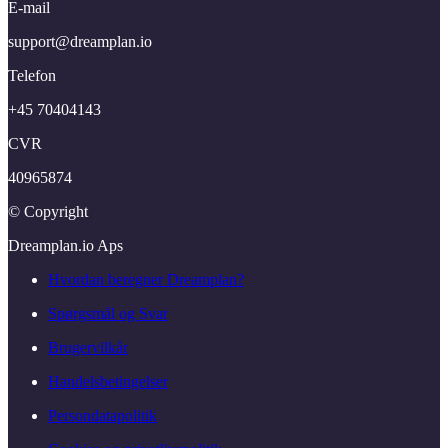
E-mail
support@​dreamplan.​io
Telefon
+45 70404143
CVR
40965874
© Copyright
Dreamplan.​io Aps
Hvordan beregner Dreamplan?
Spørgsmål og Svar
Brugervilkår
Handelsbetingelser
Persondatapolitik