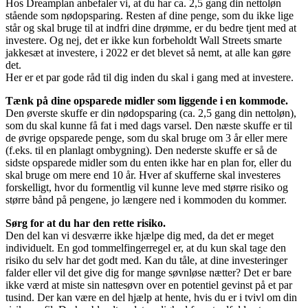
Hos Dreamplan anbefaler vi, at du har ca. 2,5 gang din nettoløn
stående som nødopsparing. Resten af dine penge, som du ikke lige
står og skal bruge til at indfri dine drømme, er du bedre tjent med at
investere. Og nej, det er ikke kun forbeholdt Wall Streets smarte
jakkesæt at investere, i 2022 er det blevet så nemt, at alle kan gøre
det.
Her er et par gode råd til dig inden du skal i gang med at investere.
Tænk på dine opsparede midler som liggende i en kommode.
Den øverste skuffe er din nødopsparing (ca. 2,5 gang din nettoløn),
som du skal kunne få fat i med dags varsel. Den næste skuffe er til
de øvrige opsparede penge, som du skal bruge om 3 år eller mere
(f.eks. til en planlagt ombygning). Den nederste skuffe er så de
sidste opsparede midler som du enten ikke har en plan for, eller du
skal bruge om mere end 10 år. Hver af skufferne skal investeres
forskelligt, hvor du formentlig vil kunne leve med større risiko og
større bånd på pengene, jo længere ned i kommoden du kommer.
Sørg for at du har den rette risiko.
Den del kan vi desværre ikke hjælpe dig med, da det er meget
individuelt. En god tommelfingerregel er, at du kun skal tage den
risiko du selv har det godt med. Kan du tåle, at dine investeringer
falder eller vil det give dig for mange søvnløse nætter? Det er bare
ikke værd at miste sin nattesøvn over en potentiel gevinst på et par
tusind. Der kan være en del hjælp at hente, hvis du er i tvivl om din