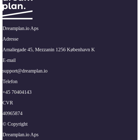
Dreamplan.io Aps
Adresse
Amaliegade 45,​ Mezzanin 1256 København K
E-mail
support@​dreamplan.​io
Telefon
+45 70404143
CVR
40965874
© Copyright
Dreamplan.​io Aps