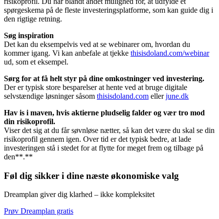
risikoprofil. Du har blandt andet mulighed for, at udfylde et
spørgeskema på de fleste investeringsplatforme, som kan guide dig i
den rigtige retning.
Søg inspiration
Det kan du eksempelvis ved at se webinarer om, hvordan du
kommer igang. Vi kan anbefale at tjekke
thisisdoland.com/webinar
ud, som et eksempel.
Sørg for at få helt styr på dine omkostninger ved investering.
Der er typisk store besparelser at hente ved at bruge digitale
selvstændige løsninger såsom
thisisdoland.com
eller
june.dk
Hav is i maven, hvis aktierne pludselig falder og vær tro mod
din risikoprofil.
Viser det sig at du får søvnløse nætter, så kan det være du skal se din
risikoprofil gennem igen. Over tid er det typisk bedre, at lade
investeringen stå i stedet for at flytte for meget frem og tilbage på
den**.**
Føl dig sikker i dine næste økonomiske valg
Dreamplan giver dig klarhed – ikke kompleksitet
Prøv Dreamplan gratis