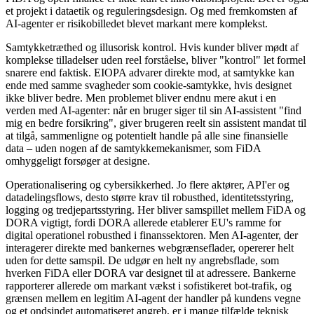
et projekt i dataetik og reguleringsdesign. Og med fremkomsten af
AI-agenter er risikobilledet blevet markant mere komplekst.
Samtykketræthed og illusorisk kontrol. Hvis kunder bliver mødt af
komplekse tilladelser uden reel forståelse, bliver "kontrol" let formel
snarere end faktisk. EIOPA advarer direkte mod, at samtykke kan
ende med samme svagheder som cookie-samtykke, hvis designet
ikke bliver bedre. Men problemet bliver endnu mere akut i en
verden med AI-agenter: når en bruger siger til sin AI-assistent "find
mig en bedre forsikring", giver brugeren reelt sin assistent mandat til
at tilgå, sammenligne og potentielt handle på alle sine finansielle
data – uden nogen af de samtykkemekanismer, som FiDA
omhyggeligt forsøger at designe.
Operationalisering og cybersikkerhed. Jo flere aktører, API'er og
datadelingsflows, desto større krav til robusthed, identitetsstyring,
logging og tredjepartsstyring. Her bliver samspillet mellem FiDA og
DORA vigtigt, fordi DORA allerede etablerer EU's ramme for
digital operationel robusthed i finanssektoren. Men AI-agenter, der
interagerer direkte med bankernes webgrænseflader, opererer helt
uden for dette samspil. De udgør en helt ny angrebsflade, som
hverken FiDA eller DORA var designet til at adressere. Bankerne
rapporterer allerede om markant vækst i sofistikeret bot-trafik, og
grænsen mellem en legitim AI-agent der handler på kundens vegne
og et ondsindet automatiseret angreb, er i mange tilfælde teknisk