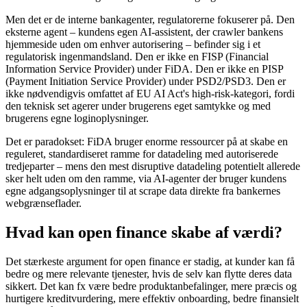
Men det er de interne bankagenter, regulatorerne fokuserer på. Den
eksterne agent – kundens egen AI-assistent, der crawler bankens
hjemmeside uden om enhver autorisering – befinder sig i et
regulatorisk ingenmandsland. Den er ikke en FISP (Financial
Information Service Provider) under FiDA. Den er ikke en PISP
(Payment Initiation Service Provider) under PSD2/PSD3. Den er
ikke nødvendigvis omfattet af EU AI Act's high-risk-kategori, fordi
den teknisk set agerer under brugerens eget samtykke og med
brugerens egne loginoplysninger.
Det er paradokset: FiDA bruger enorme ressourcer på at skabe en
reguleret, standardiseret ramme for datadeling med autoriserede
tredjeparter – mens den mest disruptive datadeling potentielt allerede
sker helt uden om den ramme, via AI-agenter der bruger kundens
egne adgangsoplysninger til at scrape data direkte fra bankernes
webgrænseflader.
Hvad kan open finance skabe af værdi?
Det stærkeste argument for open finance er stadig, at kunder kan få
bedre og mere relevante tjenester, hvis de selv kan flytte deres data
sikkert. Det kan fx være bedre produktanbefalinger, mere præcis og
hurtigere kreditvurdering, mere effektiv onboarding, bedre finansielt