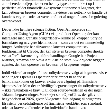
autoriserede tredjeparter, er en helt ny type aktør dukket op i
periferien af det finansielle økosystem: autonome AI-agenter, der
kan betjene en brugers computer, navigere i en netbank og handle på
kundens vegne – uden at være omfattet af nogen finansiel regulering
overhovedet.
Det er ikke længere science fiction. OpenAI lancerede sin
Computer-Using Agent (CUA) via produktet Operator, der kan
interagere med grafiske brugerflader – klikke på knapper, udfylde
formularer og navigere hjemmesider – som var det en menneskelig
bruger. Anthropic har tilsvarende lanceret computer use-
funktionalitet til Claude, der kan styre en brugers computer direkte
ved at "se" skærmen og udføre handlinger. Google har Project
Mariner, Amazon har Nova Act. Alle de store AI-udbydere bygger
agenter, der kan operere i en browser på brugerens vegne.
Indtil videre har nogle af disse udbydere selv valgt at begrænse visse
handlinger: OpenAI's Operator er fx trænet til at afvise
banktransaktioner og kræver ekstra overvågning på finansielle
hjemmesider. Men det er frivillige begrænsninger fra udbyderne selv
– ikke regulatoriske krav. Og i open source-verdenen er der ingen
sådanne begrænsninger. Værktøjer som OpenClaw, der gik viralt i
begyndelsen af 2026, giver AI-agenten fuld adgang til brugerens
filsystem, beskedplatforme og finansielle værktøjer som standard,
uden at kræve godkendelse for individuelle handlinger.