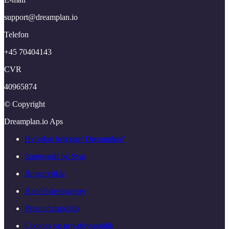
support@​dreamplan.​io
Telefon
+45 70404143
CVR
40965874
© Copyright
Dreamplan.​io Aps
Hvordan beregner Dreamplan?
Spørgsmål og Svar
Brugervilkår
Handelsbetingelser
Persondatapolitik
Cookies og privatlivspolitik