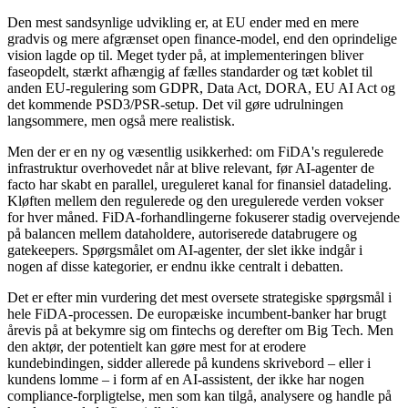
Den mest sandsynlige udvikling er, at EU ender med en mere
gradvis og mere afgrænset open finance-model, end den oprindelige
vision lagde op til. Meget tyder på, at implementeringen bliver
faseopdelt, stærkt afhængig af fælles standarder og tæt koblet til
anden EU-regulering som GDPR, Data Act, DORA, EU AI Act og
det kommende PSD3/PSR-setup. Det vil gøre udrulningen
langsommere, men også mere realistisk.
Men der er en ny og væsentlig usikkerhed: om FiDA's regulerede
infrastruktur overhovedet når at blive relevant, før AI-agenter de
facto har skabt en parallel, ureguleret kanal for finansiel datadeling.
Kløften mellem den regulerede og den uregulerede verden vokser
for hver måned. FiDA-forhandlingerne fokuserer stadig overvejende
på balancen mellem dataholdere, autoriserede databrugere og
gatekeepers. Spørgsmålet om AI-agenter, der slet ikke indgår i
nogen af disse kategorier, er endnu ikke centralt i debatten.
Det er efter min vurdering det mest oversete strategiske spørgsmål i
hele FiDA-processen. De europæiske incumbent-banker har brugt
årevis på at bekymre sig om fintechs og derefter om Big Tech. Men
den aktør, der potentielt kan gøre mest for at erodere
kundebindingen, sidder allerede på kundens skrivebord – eller i
kundens lomme – i form af en AI-assistent, der ikke har nogen
compliance-forpligtelse, men som kan tilgå, analysere og handle på