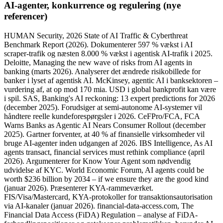
AI-agenter, konkurrence og regulering (nye
referencer)
HUMAN Security, 2026 State of AI Traffic & Cyberthreat
Benchmark Report (2026). Dokumenterer 597 % vækst i AI
scraper-trafik og næsten 8.000 % vækst i agentisk AI-trafik i 2025.
Deloitte, Managing the new wave of risks from AI agents in
banking (marts 2026). Analyserer det ændrede risikobillede for
banker i lyset af agentisk AI. McKinsey, agentic AI i banksektoren –
vurdering af, at op mod 170 mia. USD i global bankprofit kan være
i spil. SAS, Banking's AI reckoning: 13 expert predictions for 2026
(december 2025). Forudsiger at semi-autonome AI-systemer vil
håndtere reelle kundeforespørgsler i 2026. CeFPro/FCA, FCA
Warns Banks as Agentic AI Nears Consumer Rollout (december
2025). Gartner forventer, at 40 % af finansielle virksomheder vil
bruge AI-agenter inden udgangen af 2026. IBS Intelligence, As AI
agents transact, financial services must rethink compliance (april
2026). Argumenterer for Know Your Agent som nødvendig
udvidelse af KYC. World Economic Forum, AI agents could be
worth $236 billion by 2034 – if we ensure they are the good kind
(januar 2026). Præsenterer KYA-rammeværket.
FIS/Visa/Mastercard, KYA-protokoller for transaktionsautorisation
via AI-kanaler (januar 2026). financial-data-access.com, The
Financial Data Access (FiDA) Regulation – analyse af FiDA-