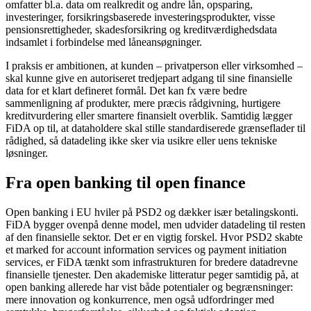
omfatter bl.a. data om realkredit og andre lån, opsparing,
investeringer, forsikringsbaserede investeringsprodukter, visse
pensionsrettigheder, skadesforsikring og kreditværdighedsdata
indsamlet i forbindelse med låneansøgninger.
I praksis er ambitionen, at kunden – privatperson eller virksomhed –
skal kunne give en autoriseret tredjepart adgang til sine finansielle
data for et klart defineret formål. Det kan fx være bedre
sammenligning af produkter, mere præcis rådgivning, hurtigere
kreditvurdering eller smartere finansielt overblik. Samtidig lægger
FiDA op til, at dataholdere skal stille standardiserede grænseflader til
rådighed, så datadeling ikke sker via usikre eller uens tekniske
løsninger.
Fra open banking til open finance
Open banking i EU hviler på PSD2 og dækker især betalingskonti.
FiDA bygger ovenpå denne model, men udvider datadeling til resten
af den finansielle sektor. Det er en vigtig forskel. Hvor PSD2 skabte
et marked for account information services og payment initiation
services, er FiDA tænkt som infrastrukturen for bredere datadrevne
finansielle tjenester. Den akademiske litteratur peger samtidig på, at
open banking allerede har vist både potentialer og begrænsninger:
mere innovation og konkurrence, men også udfordringer med