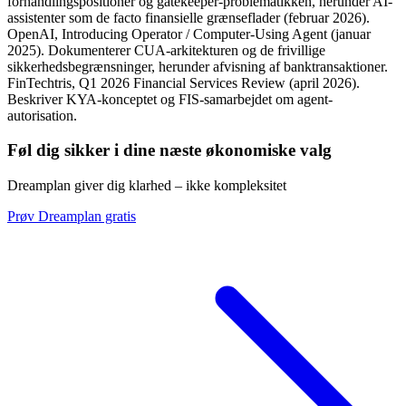
forhandlingspositioner og gatekeeper-problematikken, herunder AI-
assistenter som de facto finansielle grænseflader (februar 2026).
OpenAI, Introducing Operator / Computer-Using Agent (januar
2025). Dokumenterer CUA-arkitekturen og de frivillige
sikkerhedsbegrænsninger, herunder afvisning af banktransaktioner.
FinTechtris, Q1 2026 Financial Services Review (april 2026).
Beskriver KYA-konceptet og FIS-samarbejdet om agent-
autorisation.
Føl dig sikker i dine næste økonomiske valg
Dreamplan giver dig klarhed – ikke kompleksitet
Prøv Dreamplan gratis