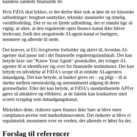
kundens samlede finansielle liv.
Hvis FiDA skal lykkes, er det derfor ikke nok at løse de tre klassiske
udfordringer: brugbart samtykke, tekniske standarder og rimelig
værdifordeling. Der er nu en fjerde udfordring, der er mindst lige så
vigtig: at sikre, at den regulerede open finance-kanal ikke bliver
irrelevant, fordi den uregulerede AI-agent-kanal er hurtigere,
nemmere og allerede til stede.
Det kræver, at EU-lovgiverne forholder sig aktivt til, hvordan AI-
agenter skal passe ind i det finansielle reguleringslandskab. Det kan
betyde krav om "Know Your Agent"-protokoller, der tvinger AI-
agenter til at identificere sig over for finansielle institutioner. Det kan
betyde en udvidelse af FiDA's scope til at omfatte AI-agenters
dataadgang. Det kan betyde, at banker gives ret – og pligt – til at
skelne mellem menneskelig og automatiseret adgang til deres
grænseflader. Eller det kan betyde, at FiDA's standardiserede API'er
gøres så attraktive og effektive, at de faktisk kan konkurrere med
screen scraping som dataadgangskanal.
Mislykkes dette, risikerer open finance ikke bare at blive mere
compliance-øvelse end markedsinnovation. Det risikerer at blive et
regulatorisk monument over en verden, der allerede er løbet fra det.
Forslag til referencer