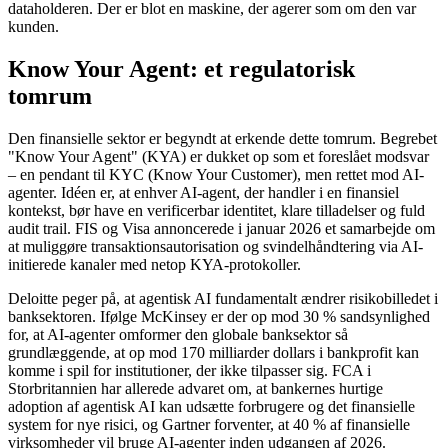
dataholderen. Der er blot en maskine, der agerer som om den var
kunden.
Know Your Agent: et regulatorisk
tomrum
Den finansielle sektor er begyndt at erkende dette tomrum. Begrebet
"Know Your Agent" (KYA) er dukket op som et foreslået modsvar
– en pendant til KYC (Know Your Customer), men rettet mod AI-
agenter. Idéen er, at enhver AI-agent, der handler i en finansiel
kontekst, bør have en verificerbar identitet, klare tilladelser og fuld
audit trail. FIS og Visa annoncerede i januar 2026 et samarbejde om
at muliggøre transaktionsautorisation og svindelhåndtering via AI-
initierede kanaler med netop KYA-protokoller.
Deloitte peger på, at agentisk AI fundamentalt ændrer risikobilledet i
banksektoren. Ifølge McKinsey er der op mod 30 % sandsynlighed
for, at AI-agenter omformer den globale banksektor så
grundlæggende, at op mod 170 milliarder dollars i bankprofit kan
komme i spil for institutioner, der ikke tilpasser sig. FCA i
Storbritannien har allerede advaret om, at bankernes hurtige
adoption af agentisk AI kan udsætte forbrugere og det finansielle
system for nye risici, og Gartner forventer, at 40 % af finansielle
virksomheder vil bruge AI-agenter inden udgangen af 2026.