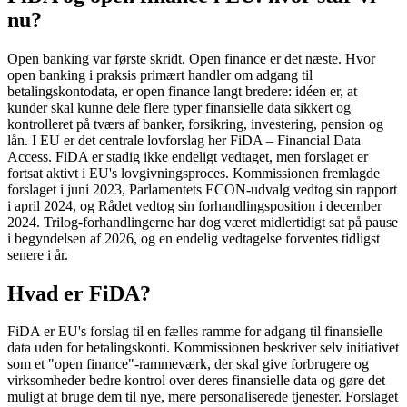
nu?
Open banking var første skridt. Open finance er det næste. Hvor
open banking i praksis primært handler om adgang til
betalingskontodata, er open finance langt bredere: idéen er, at
kunder skal kunne dele flere typer finansielle data sikkert og
kontrolleret på tværs af banker, forsikring, investering, pension og
lån. I EU er det centrale lovforslag her FiDA – Financial Data
Access. FiDA er stadig ikke endeligt vedtaget, men forslaget er
fortsat aktivt i EU's lovgivningsproces. Kommissionen fremlagde
forslaget i juni 2023, Parlamentets ECON-udvalg vedtog sin rapport
i april 2024, og Rådet vedtog sin forhandlingsposition i december
2024. Trilog-forhandlingerne har dog været midlertidigt sat på pause
i begyndelsen af 2026, og en endelig vedtagelse forventes tidligst
senere i år.
Hvad er FiDA?
FiDA er EU's forslag til en fælles ramme for adgang til finansielle
data uden for betalingskonti. Kommissionen beskriver selv initiativet
som et "open finance"-rammeværk, der skal give forbrugere og
virksomheder bedre kontrol over deres finansielle data og gøre det
muligt at bruge dem til nye, mere personaliserede tjenester. Forslaget