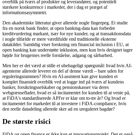
overblik på tværs af produkter og leverandører, og potentielt
stærkere konkurrence i markeder, der i dag er præget af
informationsasymmetri.
Den akademiske litteratur giver allerede nogle fingerpeg. Et studie
fra en norsk bank finder, at open banking-data kan forbedre
kreditvurdering markant, især for nye kunder, og at transaktionsdata
i nogle tilfælde er mere værdifulde end traditionelle eksterne
datakilder. Samtidig viser forskning om financial inclusion i EU, at
open banking kan understøtte inklusion, men kun hvis designet tager
højde for brugernes reelle forståelse, adgang og sårbarhed.
Men her er det værd at stille et ubehageligt spørgsmål: hvad hvis AI-
agenterne allerede leverer en del af denne værdi – bare uden for
reguleringsrammen? Hvis en AI-assistent kan give kunden et
komplet finansielt overblik ved at logge ind på tværs af kundens
banker, forsikringsselskaber og pensionskasser via deres
webgrænseflader, hvad er så incitamentet for kunden til at vente på,
at FiDA's standardiserede API'er er klar om to-tre år? Og hvad er
incitamentet for markedet til at investere i FiDA-compliance, hvis
den reelle datadeling allerede sker ad en ureguleret bagdør?
De største risici
FiDA og open finance er ikke kun et innovationsprojekt. Det er også