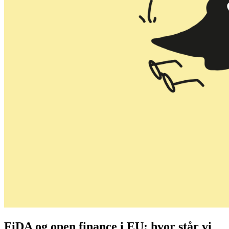
FiDA og open finance i EU: hvor står vi