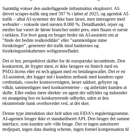
Samtidig vokser den underliggende infrastruktur eksplosivt. AI-
drevet scraper-trafik steg med 597 % i løbet af 2025, og agentisk AI-
trafik – altså AI-systemer der ikke bare læser, men interagerer med
websider – voksede med næsten 8.000 %. Detailhandel, rejser og
medier har været de første brancher under pres, men finans er næste
i rækken. For hver gang en bruger beder sin AI-assistent om at
"finde det bedste realkreditlån" eller "sammenligne mine
forsikringer", genererer det trafik mod bankernes og
forsikringsselskabernes webgrænseflader.
Det er her, perspektivet skifter for de europæiske incumbents. Den
konkurrent, de frygter mest, er ikke længere en fintech med en
PSD2-licens eller en tech-gigant med en betalingswallet. Det er en
AI-assistent, der logger ind i kundens netbank med kundens egne
credentials, crawler kontooversigten, læser saldoer, gebyrer og
vilkår, sammenligner med konkurrenterne – og anbefaler kunden at
skifte. Eller endnu mere direkte: en agent der udfylder og indsender
en ansøgning hos en konkurrerende udbyder, uden at den
eksisterende bank overhovedet ved, at det sker.
Denne type interaktion sker helt uden om FiDA's reguleringsramme.
AI-agenten bruger ikke et standardiseret API. Den bruger det samme
interface, som kunden selv ville bruge. Der er ingen autoriseret
tredjepart, ingen data sharing scheme, ingen formel kompensation til