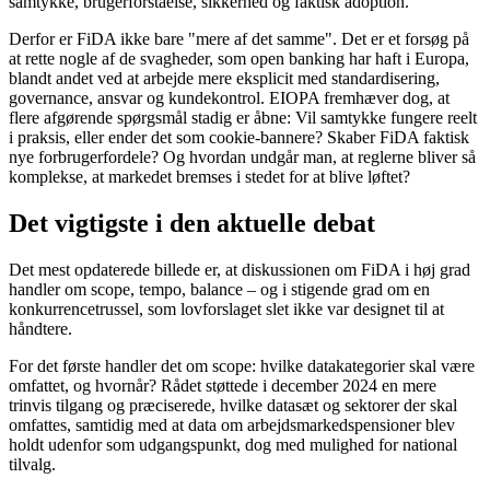
samtykke, brugerforståelse, sikkerhed og faktisk adoption.
Derfor er FiDA ikke bare "mere af det samme". Det er et forsøg på
at rette nogle af de svagheder, som open banking har haft i Europa,
blandt andet ved at arbejde mere eksplicit med standardisering,
governance, ansvar og kundekontrol. EIOPA fremhæver dog, at
flere afgørende spørgsmål stadig er åbne: Vil samtykke fungere reelt
i praksis, eller ender det som cookie-bannere? Skaber FiDA faktisk
nye forbrugerfordele? Og hvordan undgår man, at reglerne bliver så
komplekse, at markedet bremses i stedet for at blive løftet?
Det vigtigste i den aktuelle debat
Det mest opdaterede billede er, at diskussionen om FiDA i høj grad
handler om scope, tempo, balance – og i stigende grad om en
konkurrencetrussel, som lovforslaget slet ikke var designet til at
håndtere.
For det første handler det om scope: hvilke datakategorier skal være
omfattet, og hvornår? Rådet støttede i december 2024 en mere
trinvis tilgang og præciserede, hvilke datasæt og sektorer der skal
omfattes, samtidig med at data om arbejdsmarkedspensioner blev
holdt udenfor som udgangspunkt, dog med mulighed for national
tilvalg.