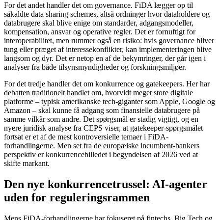
For det andet handler det om governance. FiDA lægger op til
såkaldte data sharing schemes, altså ordninger hvor dataholdere og
databrugere skal blive enige om standarder, adgangsmodeller,
kompensation, ansvar og operative regler. Det er fornuftigt for
interoperabilitet, men rummer også en risiko: hvis governance bliver
tung eller præget af interessekonflikter, kan implementeringen blive
langsom og dyr. Det er netop en af de bekymringer, der går igen i
analyser fra både tilsynsmyndigheder og forskningsmiljøer.
For det tredje handler det om konkurrence og gatekeepers. Her har
debatten traditionelt handlet om, hvorvidt meget store digitale
platforme – typisk amerikanske tech-giganter som Apple, Google og
Amazon – skal kunne få adgang som finansielle databrugere på
samme vilkår som andre. Det spørgsmål er stadig vigtigt, og en
nyere juridisk analyse fra CEPS viser, at gatekeeper-spørgsmålet
fortsat er et af de mest kontroversielle temaer i FiDA-
forhandlingerne. Men set fra de europæiske incumbent-bankers
perspektiv er konkurrencebilledet i begyndelsen af 2026 ved at
skifte markant.
Den nye konkurrencetrussel: AI-agenter
uden for reguleringsrammen
Mens FiDA-forhandlingerne har fokuseret på fintechs, Big Tech og