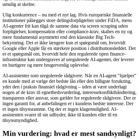
umulig at skelne.
Ulig konkurrence – nu med et nyt lag. Hvis europæiske finansielle
institutioner pålægges store delingsforpligtelser under FiDA, mens
AI-agenter frit kan tilgå de samme data via screen scraping uden
forpligtelser, kompensation eller compliance-krav, skabes en ny og
mere fundamental asymmetri end den klassiske Big Tech-
bekymring. Det er ikke længere kun et spørgsmål om, hvorvidt
Google eller Apple får en stærkere position i distributionsleddet. Det
er et spørgsmål om, hvorvidt hele den regulerede open finance-
infrastruktur kan undergraves af uregulerede AI-agenter, der leverer
en hurtigere og mere brugervenlig oplevelse.
AI-assistenter som uregulerede rådgivere. Når en AI-agent "hjælper"
en kunde med at vælge det bedste lån eller den billigste forsikring,
yder den i praksis finansiel rådgivning – uden at være underlagt
nogen af de krav til egnethedsvurdering, interessekonflikthåndtering,
transparens eller ansvar, som gælder for regulerede rådgivere. Der er
ingen garanti for, at anbefalingen er i kundens bedste interesse. Der
er ingen tilsynsramme. Og der er ingen klagemulighed. AI-
assistenten svarer til sin udbyder, ikke til kunden eller til en
tilsynsmyndighed.
Min vurdering: hvad er mest sandsynligt?