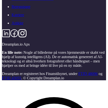
Beregninger
Karriere
Artikler
Dreamplan.io Aps
En lille note:
Nogle af billederne på vores hjemmeside er skabt ved
hjælp af kunstig intelligens (AI). De er automatisk genereret af AI-
teknologi og er altså hverken fotograferet eller håndtegnet – men
hjælper os med at bringe idéer til live på en ny måde.
Dreamplan er registreret hos Finanstilsynet, under
FTID 48096
og
FTID 43055
. © Copyright Dreamplan.io